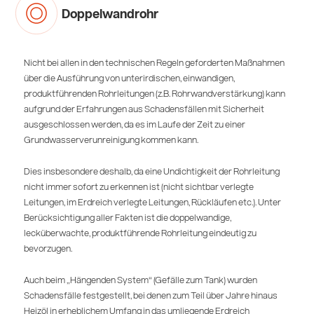
Doppelwandrohr
Nicht bei allen in den technischen Regeln geforderten Maßnahmen
über die Ausführung von unterirdischen, einwandigen,
produktführenden Rohrleitungen (z.B. Rohrwandverstärkung) kann
aufgrund der Erfahrungen aus Schadensfällen mit Sicherheit
ausgeschlossen werden, da es im Laufe der Zeit zu einer
Grundwasserverunreinigung kommen kann.
Dies insbesondere deshalb, da eine Undichtigkeit der Rohrleitung
nicht immer sofort zu erkennen ist (nicht sichtbar verlegte
Leitungen, im Erdreich verlegte Leitungen, Rückläufen etc.). Unter
Berücksichtigung aller Fakten ist die doppelwandige,
lecküberwachte, produktführende Rohrleitung eindeutig zu
bevorzugen.
Auch beim „Hängenden System“ (Gefälle zum Tank) wurden
Schadensfälle festgestellt, bei denen zum Teil über Jahre hinaus
Heizöl in erheblichem Umfang in das umliegende Erdreich