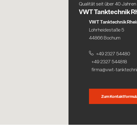
Qualität seit über 40 Jahren
VWT Tanktechnik R
VWT Tanktechnik Rhe
Lohrheidestaße 5
44866 Bochum
+49 2327 54480
+49 2327 544818
firma@vwt-tanktechni
Zum Kontaktformular