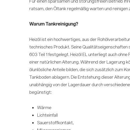
Für einen sparsamen und störungsfreien Betrieb Ihre
ratsam, den Öltank regelmäßig warten und reinigen z
Warum Tankreinigung?
Heizöl ist ein hochwertiges, aus der Rohölverarbei
technisches Produkt. Seine Qualitätseigenschaften si
603 Teil 1 festgelegt. Heizöl EL unterliegt auch ohne
einer natürlichen Alterung. Während der Lagerung k
ölunlösliche Anteile bilden, die sich zusätzlich zum
Tankboden ablagern. Die Entstehung dieser Alterun
unabhängig von der Lagerdauer durch verschiedene
begünstigt:
Wärme
Lichteinfall
Sauerstoffkontakt,
Mikroorganismen,