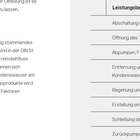
r Ölheizung ist es
Leistungsb
u lassen.
Abschaltung 
Öffnung des 
tung stammendes
nd in der DIN 51
Abpumpen, Fi
 Fremdeinfluss
önnen sich
Entfernung u
 Kondenswasser am
Kondenswas
gsprodukte wird
Begehung und
 Faktoren
Erstellung e
Schließung d
Zurückpumpen