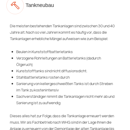
Tankneubau
Die meisten bestehenden Tankanlagen sind zwischen 30 und 40
Jahre alt. Nach so viel Jahren kommt es häufig vor, dass die
Tankanlagen erhebliche Mängel aufweisen wie zum Beispiel:
Beulen in Kunststoffbatterietanks
Verzogene Rohrleitungen an Batterietanks (dadurch
Ölgeruch)
Kunststofftanks sind nicht diffusionsdicht.
Stahlbatterietanks rosten durch
Sanierung von kellergeschweißten Tanks ist durch Streben
im Tank zu kostenintensiv
Sachverständiger nimmt die Tankanlagen nicht mehr ab und
Sanierung ist zu aufwendig
Dieses alles hat zur Folge, dass die Tankanlage erneuert werden
muss. Wir als Fachbetrieb nach WHG sind in der Lage Ihnen die
Anlage zu erneuern von der Demontage der alten Tankanlage bis