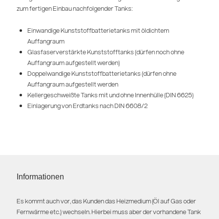
zum fertigen Einbau nachfolgender Tanks:
Einwandige Kunststoffbatterietanks mit öldichtem
Auffangraum
Glasfaserverstärkte Kunststofftanks (dürfen noch ohne
Auffangraum aufgestellt werden)
Doppelwandige Kunststoffbatterietanks (dürfen ohne
Auffangraum aufgestellt werden
Kellergeschweißte Tanks mit und ohne Innenhülle (DIN 6625)
Einlagerung von Erdtanks nach DIN 6608/2
Informationen
Es kommt auch vor, das Kunden das Heizmedium (Öl auf Gas oder
Fernwärme etc.) wechseln. Hierbei muss aber der vorhandene Tank