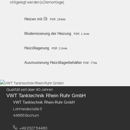
stillgelegt werden (s.Demontage).
Heizen mit Öl
PDF, 164kb
Modernisierung der Heizung
PDF, 1.4mb
Heizöllagerung
PDF, 2.6mb
Ausmusterung Heizöllagerbehälter
PDF, 77kb
Qualität seit über 40 Jahren
VWT Tanktechnik Rhein Ruhr GmbH
VWT Tanktechnik Rhein-Ruhr GmbH
Lohrheidestaße 5
44866 Bochum
+49 2327 54480